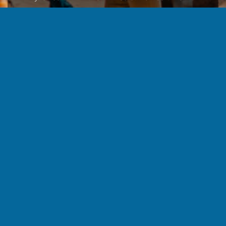
artmif
Путешествия с Yantra.lv
Духовное путешествие — это глубокая
трансформация на всех уровнях — ума, тела и души!
Поездки и паломничества по местам силы дают
энергию для изменения, переосмысления
приоритетов, а также расширяют горизонты
сознания.
Подробнее >>>
Экзотические фотоссеии
Во время путешествий Yantra.lv к местам Силы -