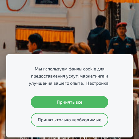
Мы используем файлы cookie для
предоставления услуг, маркетинга и
улучшения вашего опыта.
Настройка
Принять все
Необычные
Принять только необходимые
путешествия
путешествия и паломничества по местам Cилы