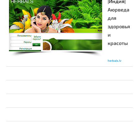
|Индия|
Аюрведа
для
здоровья
и
красоты
herbals.lv