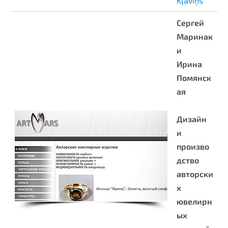
Kļaviņš
Сергей
Маринак
и
Ирина
Помянск
ая
Дизайн
и
произво
дство
авторски
х
ювелирн
ых