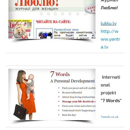
Люблю!
lublu.lv
http://w
ww.yantr
a.lv
Internati
onal
projekt
"7 Words"
7words.co.uk