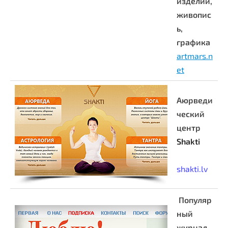
изделий,
живопис
ь,
графика
artmars.n
et
Аюрведи
ческий
центр
Shakti
shakti.lv
Популяр
ный
журнал