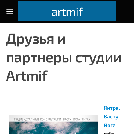
artmif
Друзья и
партнеры студии
Artmif
Янтра.
Васту.
Йога
сайт