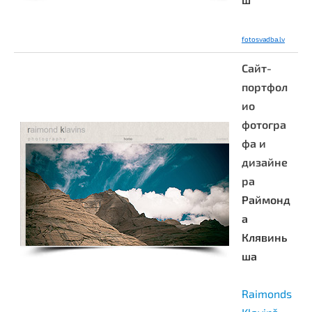
fotosvadba.lv
Сайт-
портфол
ио
фотогра
фа и
дизайне
ра
Раймонд
а
Клявинь
ша
Raimonds