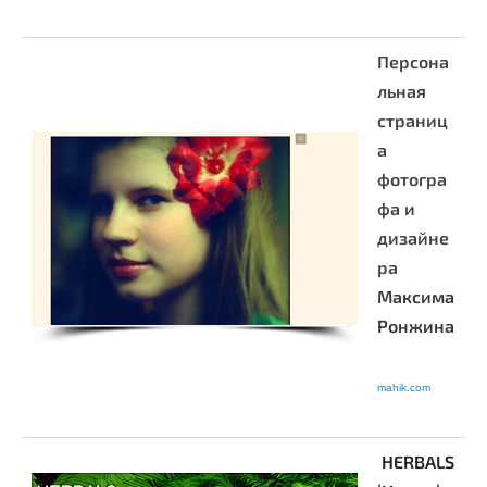
Персона
льная
страниц
а
фотогра
фа и
дизайне
ра
Максима
Ронжина
mahik.com
HERBALS