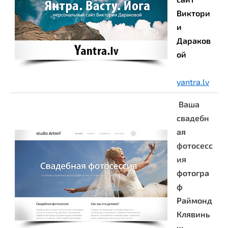
Виктори
и
Дараков
ой
yantra.lv
Ваша
свадебн
ая
фотосесс
ия
фотогра
ф
Раймонд
Клявинь
ш