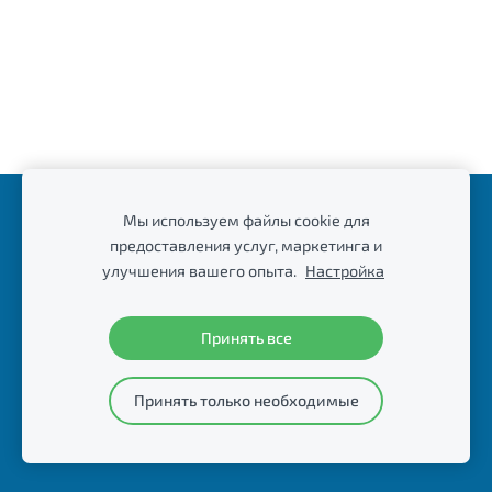
Начало
Видеопутешествия
Мы используем файлы cookie для
предоставления услуг, маркетинга и
Фотопутешествия
Файлы cookie
улучшения вашего опыта.
Настройка
Copyright © Raimond Klavins | 2008-2015
| Использование любых материалов и текстов без
Принять все
разрешения запрещено.
Принять только необходимые