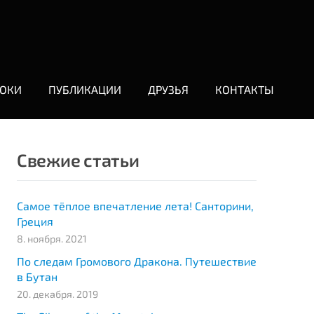
ОКИ
ПУБЛИКАЦИИ
ДРУЗЬЯ
КОНТАКТЫ
Свежие статьи
Самое тёплое впечатление лета! Санторини,
Греция
8. ноября. 2021
По следам Громового Дракона. Путешествие
в Бутан
20. декабря. 2019