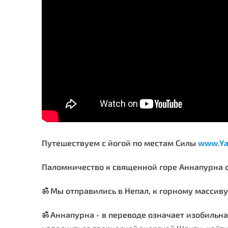
Путешествуем с йогой по местам Силы
www.Yan
Паломничество к священной горе Аннапурна с 
ॐ Мы отправились в Непал, к горному масси
ॐ Аннапурна - в переводе означает изобильн